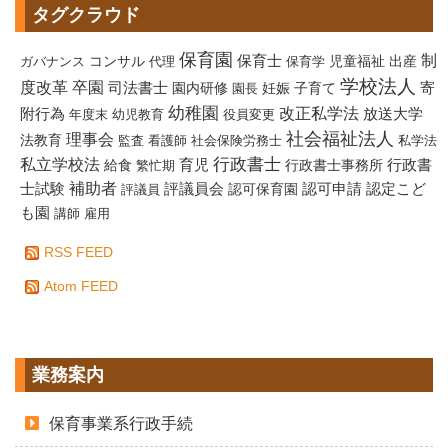
タグクラウド
保育園
制
保育士
コンサル
児童福祉
出産
ガバナンス
代理
保育学
学校法人
度改革
卒園
寄
司法書士
園内研修
妊娠
子育て
園長
幼稚園
改正私学法
附行為
放送大学
年度末
幼児教育
役員変更
社会福祉法人
理事会
法教育
監査
看護師
社会保険労務士
私学法
行政書士
私立学校法
給食
育児
行政書士事務所
行政書
繁忙期
補助者
評議員会
認定こど
士試験
認可保育園
認可申請
評議員
も園
講師
雇用
RSS FEED
Atom FEED
業務案内
保育事業系行政手続