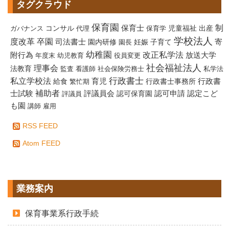
タグクラウド
保育園
制
保育士
コンサル
児童福祉
出産
ガバナンス
代理
保育学
学校法人
度改革
卒園
寄
司法書士
園内研修
妊娠
子育て
園長
幼稚園
改正私学法
附行為
放送大学
年度末
幼児教育
役員変更
社会福祉法人
理事会
法教育
監査
看護師
社会保険労務士
私学法
行政書士
私立学校法
給食
育児
行政書士事務所
行政書
繁忙期
補助者
評議員会
認定こど
士試験
認可保育園
認可申請
評議員
も園
講師
雇用
RSS FEED
Atom FEED
業務案内
保育事業系行政手続