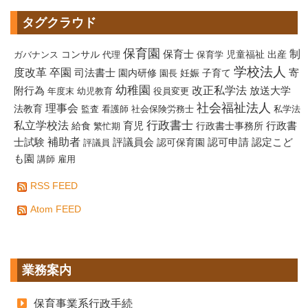
タグクラウド
保育園
制
保育士
コンサル
児童福祉
出産
ガバナンス
代理
保育学
学校法人
度改革
卒園
寄
司法書士
園内研修
妊娠
子育て
園長
幼稚園
改正私学法
附行為
放送大学
年度末
幼児教育
役員変更
社会福祉法人
理事会
法教育
監査
看護師
社会保険労務士
私学法
行政書士
私立学校法
給食
育児
行政書士事務所
行政書
繁忙期
補助者
評議員会
認定こど
士試験
認可保育園
認可申請
評議員
も園
講師
雇用
RSS FEED
Atom FEED
業務案内
保育事業系行政手続