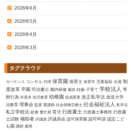
2026年6月
2026年5月
2026年4月
2026年3月
タグクラウド
保育園
制
保育士
コンサル
児童福祉
出産
ガバナンス
代理
保育学
学校法人
度改革
卒園
寄
司法書士
園内研修
妊娠
子育て
園長
幼稚園
改正私学法
附行為
放送大学
年度末
幼児教育
役員変更
社会福祉法人
理事会
法教育
監査
看護師
社会保険労務士
私学法
行政書士
私立学校法
給食
育児
行政書士事務所
行政書
繁忙期
補助者
評議員会
認定こど
士試験
認可保育園
認可申請
評議員
も園
講師
雇用